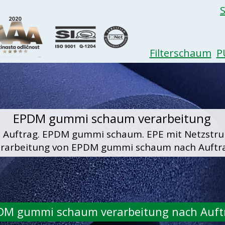
"canonical" href="http://www.daibo.si/deutsch/EPDM-gummi-schaum-verarbeitu
Filterschaum
P
EPDM gummi schaum verarbeitung
uftrag. EPDM gummi schaum. EPE mit Netzstruktu
rarbeitung von EPDM gummi schaum nach Auftra
DM gummi schaum verarbeitung nach Auft