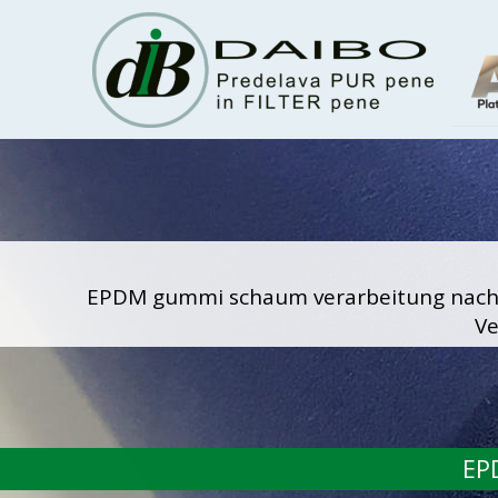
link rel=
EPDM gummi schaum verarbeitung nach A
Ve
EP