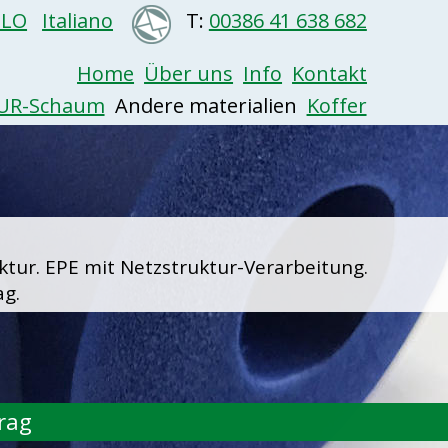
ng.htm" />
SLO
Italiano
T:
00386 41 638 682
Home
Über uns
Info
Kontakt
UR-Schaum
  Andere materialien  
Koffer
r. EPE mit Netzstruktur-Verarbeitung. 
g.
rag